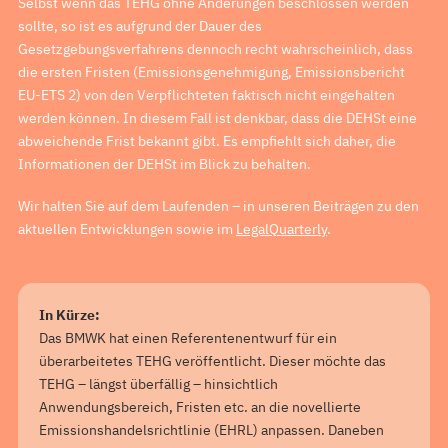
Selbst wenn das TEHG ohne Änderungen beschlossen werden
sollte, so ist es aufgrund der Dauer des
Gesetzgebungsverfahrens dennoch recht wahrscheinlich, dass
die ersten Fristen (Emissionsgenehmigung, Emissionsbericht
EU-ETS 2) von den Verpflichteten faktisch nicht eingehalten
werden können. In diesem Fall ist denkbar, dass die DEHSt eine
abweichende Frist bekannt gibt. Es empfiehlt sich daher, die
Informationen der DEHSt im Blick zu behalten.
Wir halten Sie auf dem Laufenden – in unseren Beiträgen zu den
aktuellen Entwicklungen sowie im
LegalQuarterly
.
In Kürze:
Das BMWK hat einen Referentenentwurf für ein
überarbeitetes TEHG veröffentlicht. Dieser möchte das
TEHG – längst überfällig – hinsichtlich
Anwendungsbereich, Fristen etc. an die novellierte
Emissionshandelsrichtlinie (EHRL) anpassen. Daneben