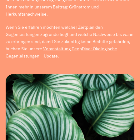
Ihnen mehr in unserem Beitrag:
Grünstrom und
Herkunftsnachweise
.
Wenn Sie erfahren möchten welcher Zeitplan den
Gegenleistungen zugrunde liegt und welche Nachweise bis wann
zu erbringen sind, damit Sie zukünftig keine Beihilfe gefährden,
buchen Sie unsere
Veranstaltung DeepDive: Ökologische
Gegenleistungen – Update
.